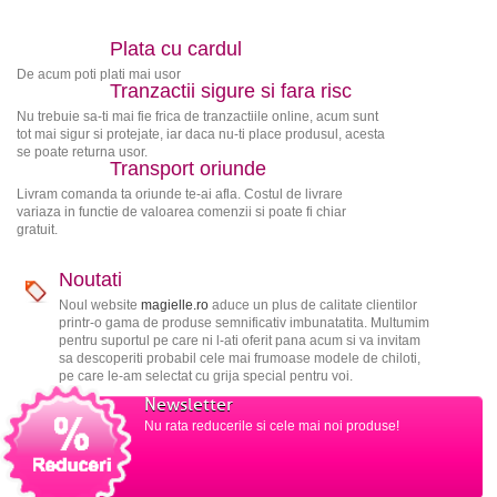
Plata cu cardul
De acum poti plati mai usor
Tranzactii sigure si fara risc
Nu trebuie sa-ti mai fie frica de tranzactiile online, acum sunt
tot mai sigur si protejate, iar daca nu-ti place produsul, acesta
se poate returna usor.
Transport oriunde
Livram comanda ta oriunde te-ai afla. Costul de livrare
variaza in functie de valoarea comenzii si poate fi chiar
gratuit.
Noutati
Noul website
magielle.ro
aduce un plus de calitate clientilor
printr-o gama de produse semnificativ imbunatatita. Multumim
pentru suportul pe care ni l-ati oferit pana acum si va invitam
sa descoperiti probabil cele mai frumoase modele de chiloti,
pe care le-am selectat cu grija special pentru voi.
Newsletter
Nu rata reducerile si cele mai noi produse!