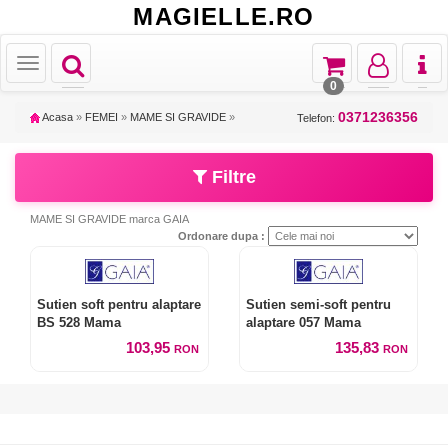
MAGIELLE.RO
Toggle
Toggle
Toggle
Toggl
Toggle
navigation
navigation
navigation
naviga
navigation
0
0371236356
Acasa
»
FEMEI
»
MAME SI GRAVIDE
»
Telefon:
Filtre
MAME SI GRAVIDE marca GAIA
Ordonare dupa :
Sutien soft pentru alaptare
Sutien semi-soft pentru
BS 528 Mama
alaptare 057 Mama
103,95
135,83
RON
RON