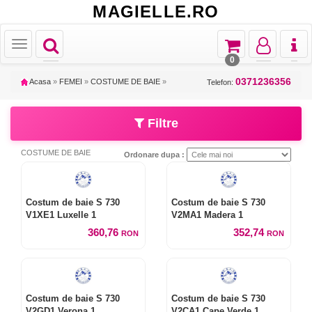
MAGIELLE.RO
Toggle
Toggle
Toggle
Toggl
Toggle
navigation
navigation
navigation
naviga
navigation
0
0371236356
Acasa
»
FEMEI
»
COSTUME DE BAIE
»
Telefon:
Filtre
COSTUME DE BAIE
Ordonare dupa :
Costum de baie S 730
Costum de baie S 730
V1XE1 Luxelle 1
V2MA1 Madera 1
360,76
352,74
RON
RON
Costum de baie S 730
Costum de baie S 730
V2GD1 Verona 1
V2CA1 Cape Verde 1