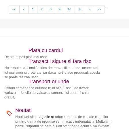
...
<<
<
1
2
3
9
10
11
>
>>
Plata cu cardul
De acum poti plati mai usor
Tranzactii sigure si fara risc
Nu trebuie sa-ti mai fie frica de tranzactiile online, acum sunt
tot mai sigur si protejate, iar daca nu-ti place produsul, acesta
se poate returna usor.
Transport oriunde
Livram comanda ta oriunde te-ai afla. Costul de livrare
variaza in functie de valoarea comenzii si poate fi chiar
gratuit.
Noutati
Noul website
magielle.ro
aduce un plus de calitate clientilor
printr-o gama de produse semnificativ imbunatatita. Multumim
pentru suportul pe care ni l-ati oferit pana acum si va invitam