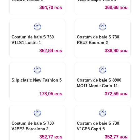
364,70
368,66
RON
RON
Costum de baie S 730
Costum de baie S 730
V1LS1 Lustre 1
RBU2 Bodrum 2
352,84
336,90
RON
RON
Slip clasic New Fashion 5
Costum de baie S 8900
MO11 Monte Carlo 11
173,05
372,59
RON
RON
Costum de baie S 730
Costum de baie S 730
V2BE2 Barcelona 2
V1CP5 Capri 5
352,77
352,77
RON
RON