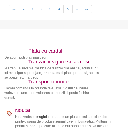
<<
<
1
2
3
4
5
>
>>
Plata cu cardul
De acum poti plati mai usor
Tranzactii sigure si fara risc
Nu trebuie sa-ti mai fie frica de tranzactiile online, acum sunt
tot mai sigur si protejate, iar daca nu-ti place produsul, acesta
se poate returna usor.
Transport oriunde
Livram comanda ta oriunde te-ai afla. Costul de livrare
variaza in functie de valoarea comenzii si poate fi chiar
gratuit.
Noutati
Noul website
magielle.ro
aduce un plus de calitate clientilor
printr-o gama de produse semnificativ imbunatatita. Multumim
pentru suportul pe care ni l-ati oferit pana acum si va invitam