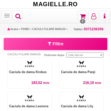
MAGIELLE.RO
Toggle
Toggle
Toggle
Toggl
Toggle
navigation
navigation
navigation
naviga
navigation
0
0371236356
Acasa
»
FEMEI
»
CACIULI FULARE MANUSI
»
Telefon:
Filtre
CACIULI FULARE MANUSI
Ordonare dupa :
Caciula de dama Krokus
Caciula de dama Panji
183,52
216,10
RON
RON
Caciula de dama Leonora
Caciula de dama Lily