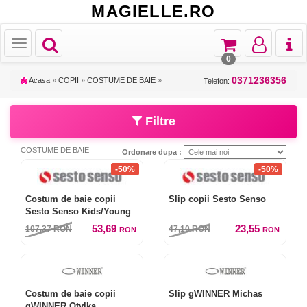
MAGIELLE.RO
Toggle
Toggle
Toggle
Toggl
Toggle
navigation
navigation
navigation
naviga
navigation
0
0371236356
Acasa
»
COPII
»
COSTUME DE BAIE
»
Telefon:
Filtre
COSTUME DE BAIE
Ordonare dupa :
-50%
-50%
Costum de baie copii
Slip copii Sesto Senso
Sesto Senso Kids/Young
53,69
23,55
107,37
RON
47,10
RON
RON
RON
Costum de baie copii
Slip gWINNER Michas
gWINNER Otylka