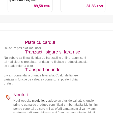
89,58
81,86
RON
RON
Plata cu cardul
De acum poti plati mai usor
Tranzactii sigure si fara risc
Nu trebuie sa-ti mai fie frica de tranzactiile online, acum sunt
tot mai sigur si protejate, iar daca nu-ti place produsul, acesta
se poate returna usor.
Transport oriunde
Livram comanda ta oriunde te-ai afla. Costul de livrare
variaza in functie de valoarea comenzii si poate fi chiar
gratuit.
Noutati
Noul website
magielle.ro
aduce un plus de calitate clientilor
printr-o gama de produse semnificativ imbunatatita. Multumim
pentru suportul pe care ni l-ati oferit pana acum si va invitam
sa descoperiti probabil cele mai frumoase modele de chiloti,