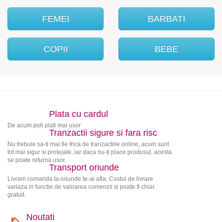
FEMEI
BARBATI
COPII
BEBE
Plata cu cardul
De acum poti plati mai usor
Tranzactii sigure si fara risc
Nu trebuie sa-ti mai fie frica de tranzactiile online, acum sunt
tot mai sigur si protejate, iar daca nu-ti place produsul, acesta
se poate returna usor.
Transport oriunde
Livram comanda ta oriunde te-ai afla. Costul de livrare
variaza in functie de valoarea comenzii si poate fi chiar
gratuit.
Noutati