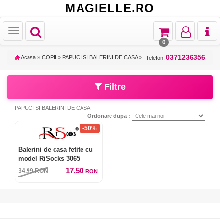
MAGIELLE.RO
Toggle
Toggle
Toggle
Toggl
Toggle
navigation
navigation
navigation
naviga
navigation
0
0371236356
Acasa
»
COPII
»
PAPUCI SI BALERINI DE CASA
»
Telefon:
Filtre
PAPUCI SI BALERINI DE CASA
Ordonare dupa :
-50%
Balerini de casa fetite cu
model RiSocks 3065
17,50
34,99
RON
RON