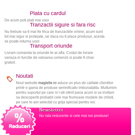
Plata cu cardul
De acum poti plati mai usor
Tranzactii sigure si fara risc
Nu trebuie sa-ti mai fie frica de tranzactiile online, acum sunt
tot mai sigur si protejate, iar daca nu-ti place produsul, acesta
se poate returna usor.
Transport oriunde
Livram comanda ta oriunde te-ai afla. Costul de livrare
variaza in functie de valoarea comenzii si poate fi chiar
gratuit.
Noutati
Noul website
magielle.ro
aduce un plus de calitate clientilor
printr-o gama de produse semnificativ imbunatatita. Multumim
pentru suportul pe care ni l-ati oferit pana acum si va invitam
sa descoperiti probabil cele mai frumoase modele de chiloti,
pe care le-am selectat cu grija special pentru voi.
Newsletter
Nu rata reducerile si cele mai noi produse!