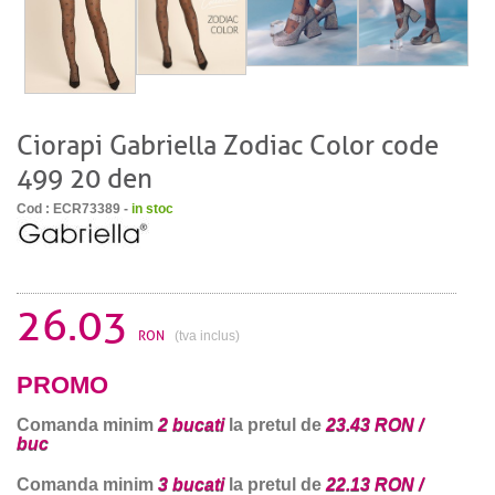
Ciorapi Gabriella Zodiac Color code
499 20 den
Cod : ECR73389 -
in stoc
26.03
RON
(tva inclus)
PROMO
Comanda minim
2 bucati
la pretul de
23.43 RON /
buc
Comanda minim
3 bucati
la pretul de
22.13 RON /