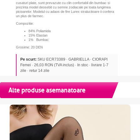
cusaturi plate, sunt prevazute cu clin confortabil din bumbac si
prezinta model deosebit cu semne zodiacale pe toata lungimea
picioarelor. Modelul cu adaos de fire Lurex stralucitoare ii confera
un plus de farmec.
Compozitie:
84% Poliamida
15% Elastan
1% Bumbac
Grosime: 20 DEN
Pe scurt:
SKU ECR73389 · GABRIELLA · CIORAPI
Femei · 26,03 RON (TVA inclus) · In stoc · livrare 1-7
zile · retur 14 zile
Alte produse asemanatoare