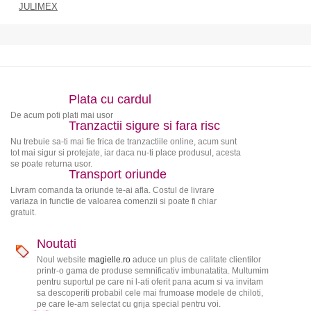
JULIMEX
Plata cu cardul
De acum poti plati mai usor
Tranzactii sigure si fara risc
Nu trebuie sa-ti mai fie frica de tranzactiile online, acum sunt
tot mai sigur si protejate, iar daca nu-ti place produsul, acesta
se poate returna usor.
Transport oriunde
Livram comanda ta oriunde te-ai afla. Costul de livrare
variaza in functie de valoarea comenzii si poate fi chiar
gratuit.
Noutati
Noul website
magielle.ro
aduce un plus de calitate clientilor
printr-o gama de produse semnificativ imbunatatita. Multumim
pentru suportul pe care ni l-ati oferit pana acum si va invitam
sa descoperiti probabil cele mai frumoase modele de chiloti,
pe care le-am selectat cu grija special pentru voi.