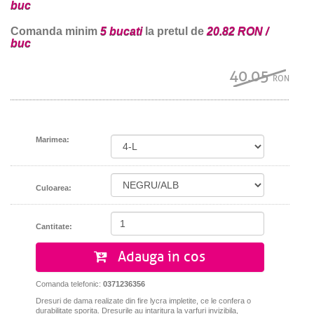
buc
Comanda minim
5 bucati
la pretul de
20.82 RON /
buc
40.05
RON
Marimea:
Culoarea:
Cantitate:
Adauga in cos
Comanda telefonic:
0371236356
Dresuri de dama realizate din fire lycra impletite, ce le confera o
durabilitate sporita. Dresurile au intaritura la varfuri invizibila,