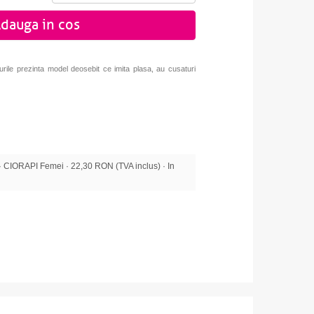
dauga in cos
urile prezinta model deosebit ce imita plasa, au cusaturi
IORAPI Femei · 22,30 RON (TVA inclus) · In