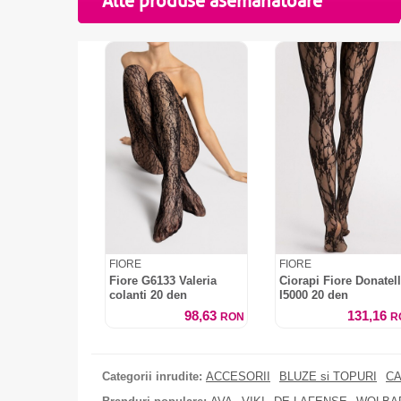
Alte produse asemanatoare
FIORE
FIORE
Fiore G6133 Valeria
Ciorapi Fiore Donatel
colanti 20 den
I5000 20 den
98,63
131,16
RON
R
Categorii inrudite:
ACCESORII
BLUZE si TOPURI
CA