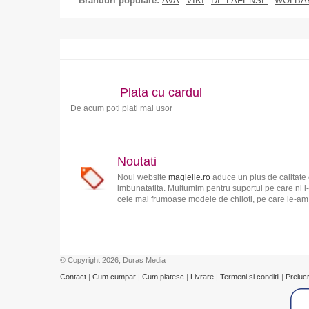
Branduri populare:
AVA
VIKI
DE LAFENSE
WOLBA
Plata cu cardul
De acum poti plati mai usor
Noutati
Noul website
magielle.ro
aduce un plus de calitate 
imbunatatita. Multumim pentru suportul pe care ni l-
cele mai frumoase modele de chiloti, pe care le-am s
© Copyright 2026, Duras Media
Contact
|
Cum cumpar
|
Cum platesc
|
Livrare
|
Termeni si conditii
|
Preluc