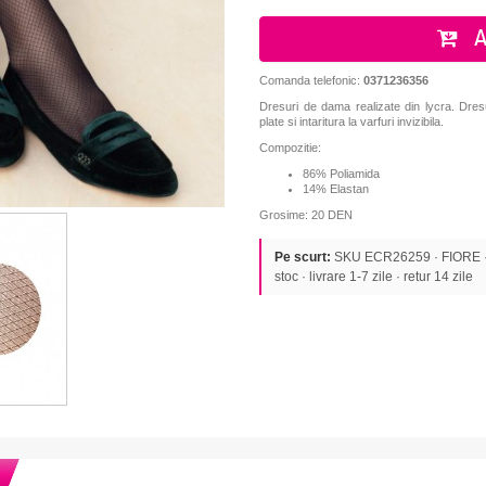
A
Comanda telefonic:
0371236356
Dresuri de dama realizate din lycra.
Dres
plate si intaritura la varfuri invizibila.
Compozitie:
86% Poliamida
14% Elastan
Grosime: 20 DEN
Pe scurt:
SKU ECR26259 · FIORE · C
stoc · livrare 1-7 zile · retur 14 zile