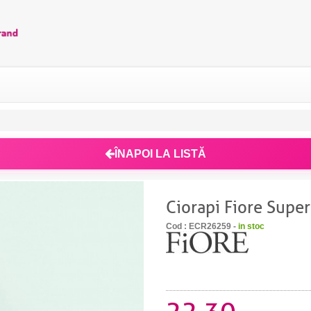
ÎNAPOI LA LISTĂ
Ciorapi Fiore Supe
Cod : ECR26259 -
in stoc