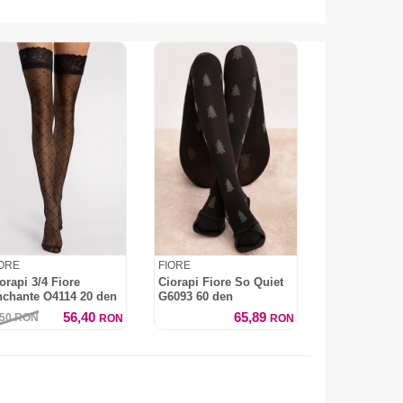
IORE
FIORE
orapi 3/4 Fiore
Ciorapi Fiore So Quiet
chante O4114 20 den
G6093 60 den
56,40
65,89
,50
RON
RON
RON