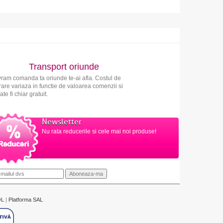
Transport oriunde
vram comanda ta oriunde te-ai afla. Costul de
vrare variaza in functie de valoarea comenzii si
ate fi chiar gratuit.
Newsletter
Nu rata reducerile si cele mai noi produse!
OL
|
Platforma SAL