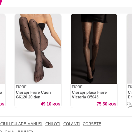
FIORE
FIORE
F
la
Ciorapi Fiore Cuori
Ciorapi plasa Fiore
Ci
G6120 20 den
Victoria O5043
En
49,10
75,50
70
ON
RON
RON
CIULI FULARE MANUSI
CHILOTI
COLANTI
CORSETE