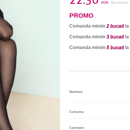
22.30
RON
(tva inclus)
PROMO
Comanda minim
2 bucati
la
Comanda minim
3 bucati
la
Comanda minim
5 bucati
la
Marimea:
Culoarea:
Cantitate: