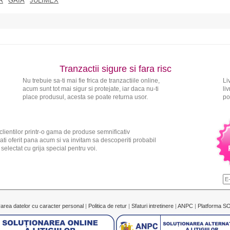
R
GAIA
JULIMEX
Tranzactii sigure si fara risc
Nu trebuie sa-ti mai fie frica de tranzactiile online,
Li
acum sunt tot mai sigur si protejate, iar daca nu-ti
li
place produsul, acesta se poate returna usor.
po
clientilor printr-o gama de produse semnificativ
ati oferit pana acum si va invitam sa descoperiti probabil
electat cu grija special pentru voi.
rarea datelor cu caracter personal
|
Politica de retur
|
Sfaturi intretinere
|
ANPC
|
Platforma S