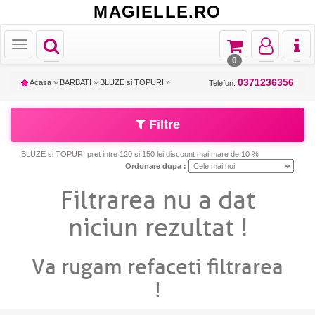
MAGIELLE.RO
Toggle
Toggle
Toggle
Toggl
Toggle
navigation
navigation
navigation
naviga
navigation
0
0371236356
Acasa
»
BARBATI
»
BLUZE si TOPURI
»
Telefon:
Filtre
BLUZE si TOPURI pret intre 120 si 150 lei discount mai mare de 10 %
Ordonare dupa :
Filtrarea nu a dat
niciun rezultat !
Va rugam refaceti filtrarea
!