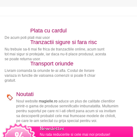
Plata cu cardul
De acum poti plati mai usor
Tranzactii sigure si fara risc
Nu trebuie sa-ti mai fie frica de tranzactiile online, acum sunt
tot mai sigur si protejate, iar daca nu-ti place produsul, acesta
se poate returna usor.
Transport oriunde
Livram comanda ta oriunde te-ai afla. Costul de livrare
variaza in functie de valoarea comenzii si poate fi chiar
gratuit.
Noutati
Noul website
magielle.ro
aduce un plus de calitate clientilor
printr-o gama de produse semnificativ imbunatatita. Multumim
pentru suportul pe care ni l-ati oferit pana acum si va invitam
sa descoperiti probabil cele mai frumoase modele de chiloti,
pe care le-am selectat cu grija special pentru voi.
Newsletter
Nu rata reducerile si cele mai noi produse!