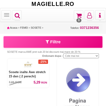
MAGIELLE.RO
Toggle
Toggle
Toggle
Toggl
Toggle
navigation
navigation
navigation
naviga
navigation
0
0371236356
Acasa
»
FEMEI
»
SOSETE
»
Telefon:
Filtre
SOSETE marca AWE pret sub 20 lei discount mai mare de 20 %
Ordonare dupa :
-25%
Sosete inalte Awe stretch
15 den ( 2 perechi)
5,29
7,05
RON
RON