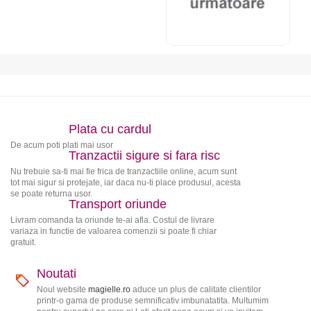
Plata cu cardul
De acum poti plati mai usor
Tranzactii sigure si fara risc
Nu trebuie sa-ti mai fie frica de tranzactiile online, acum sunt
tot mai sigur si protejate, iar daca nu-ti place produsul, acesta
se poate returna usor.
Transport oriunde
Livram comanda ta oriunde te-ai afla. Costul de livrare
variaza in functie de valoarea comenzii si poate fi chiar
gratuit.
Noutati
Noul website
magielle.ro
aduce un plus de calitate clientilor
printr-o gama de produse semnificativ imbunatatita. Multumim