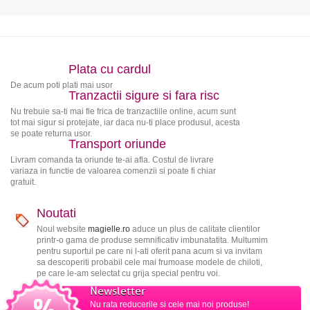
Plata cu cardul
De acum poti plati mai usor
Tranzactii sigure si fara risc
Nu trebuie sa-ti mai fie frica de tranzactiile online, acum sunt
tot mai sigur si protejate, iar daca nu-ti place produsul, acesta
se poate returna usor.
Transport oriunde
Livram comanda ta oriunde te-ai afla. Costul de livrare
variaza in functie de valoarea comenzii si poate fi chiar
gratuit.
Noutati
Noul website
magielle.ro
aduce un plus de calitate clientilor
printr-o gama de produse semnificativ imbunatatita. Multumim
pentru suportul pe care ni l-ati oferit pana acum si va invitam
sa descoperiti probabil cele mai frumoase modele de chiloti,
pe care le-am selectat cu grija special pentru voi.
Newsletter
Nu rata reducerile si cele mai noi produse!