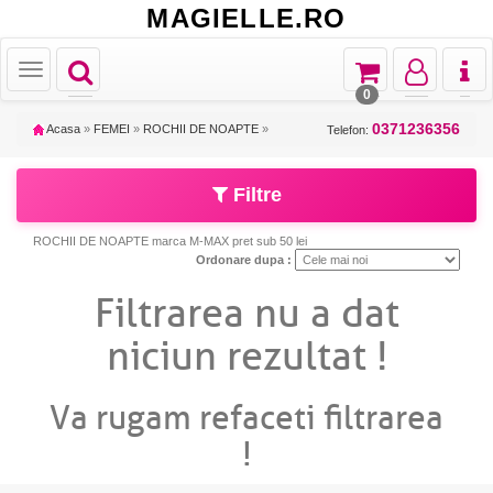
MAGIELLE.RO
Toggle
Toggle
Toggle
Toggl
Toggle
navigation
navigation
navigation
naviga
navigation
0
0371236356
Acasa
»
FEMEI
»
ROCHII DE NOAPTE
»
Telefon:
Filtre
ROCHII DE NOAPTE marca M-MAX pret sub 50 lei
Ordonare dupa :
Filtrarea nu a dat
niciun rezultat !
Va rugam refaceti filtrarea
!