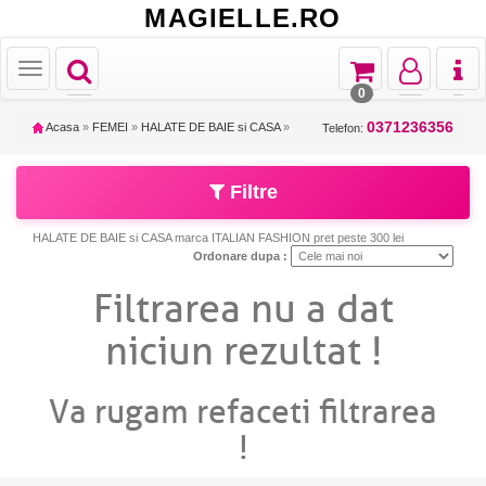
MAGIELLE.RO
Toggle
Toggle
Toggle
Toggl
Toggle
navigation
navigation
navigation
naviga
navigation
0
0371236356
Acasa
»
FEMEI
»
HALATE DE BAIE si CASA
»
Telefon:
Filtre
HALATE DE BAIE si CASA marca ITALIAN FASHION pret peste 300 lei
Ordonare dupa :
Filtrarea nu a dat
niciun rezultat !
Va rugam refaceti filtrarea
!