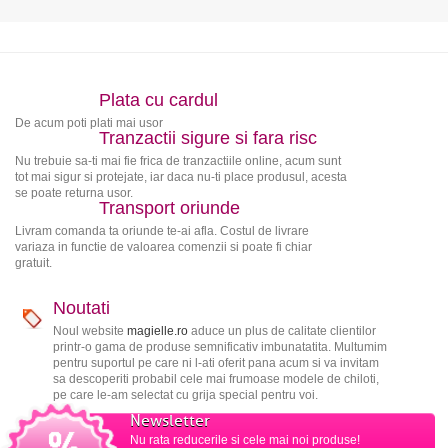
Plata cu cardul
De acum poti plati mai usor
Tranzactii sigure si fara risc
Nu trebuie sa-ti mai fie frica de tranzactiile online, acum sunt
tot mai sigur si protejate, iar daca nu-ti place produsul, acesta
se poate returna usor.
Transport oriunde
Livram comanda ta oriunde te-ai afla. Costul de livrare
variaza in functie de valoarea comenzii si poate fi chiar
gratuit.
Noutati
Noul website
magielle.ro
aduce un plus de calitate clientilor
printr-o gama de produse semnificativ imbunatatita. Multumim
pentru suportul pe care ni l-ati oferit pana acum si va invitam
sa descoperiti probabil cele mai frumoase modele de chiloti,
pe care le-am selectat cu grija special pentru voi.
Newsletter
Nu rata reducerile si cele mai noi produse!